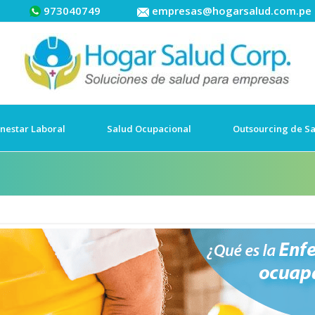
973040749
empresas@hogarsalud.com.pe
nestar Laboral
Salud Ocupacional
Outsourcing de S