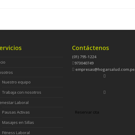
ervicios
Contáctenos
(01) 795-1224
icio
973040749
empresas@hogarsalud.com.pe
osotros
Nuestro equipo
Trabaja con nosotros
enestar Laboral
Reservar cita
Pausas Activas
Masajes en Sillas
Fitness Laboral